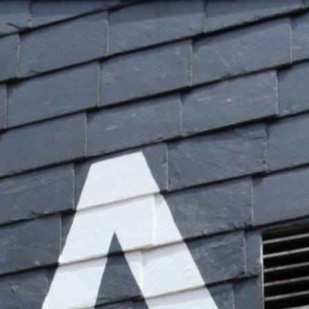
ites Bündnis setzt
arlament (StuPa) einen neuen Allgemeinen
ut Cedric Bender (JuSoS &
gangenen Amtsjahr gemeinsam den Vorsitz
er der Aktiven Idealist*innen, der JuSoS,
zt wird die AStA-Spitze durch die
i). Die Koalition im
 GHG und dem Ring Christlich-
er Linken Liste keine Einigung über