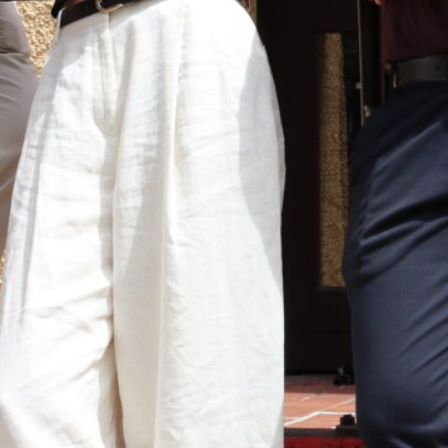
st*innen), David Wagner (stellv. AStA
gruppe), Cedric Bender (AStA Vorsitz |