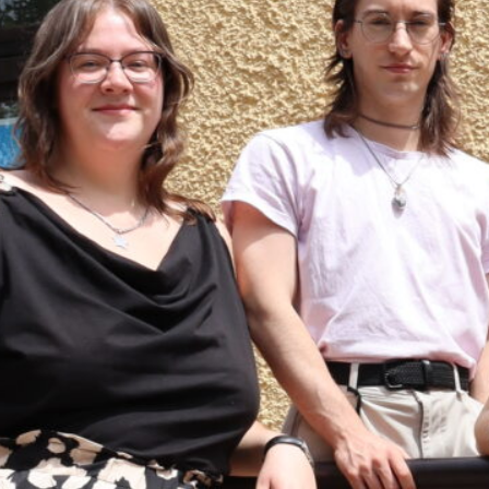
ulen hinweg. Dass wir hierzu nicht alle Hochschulgruppen in
ichtlich, dass zumindest die Zusammenarbeit zwischen den Ho
“
ich blickt zuversichtlich auf die kommende Amtszeit.
haltigkeit in diesem Amtsjahr ganzheitlich denken. Dazu gehö
del auf dem Campus, aber genauso die soziale Nachhaltigkei
ngungen, um erfolgreich studieren zu können. Von nachhaltig
es hier noch viel zu tun. Gleichzeitig möchten wir die Vernet
ir Erfahrungen teilen, Projekte gemeinsam entwickeln und di
ertreten können.“
n Wahl der bisherigen Doppelspitze und der Beteiligung mehr
ität, Zusammenarbeit und eine starke Vertretung der Interess