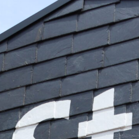
denparlament wählt neuen AStA: Bre
 die Studierenden fort
tuierenden Sitzung am 6. Juli 2026 hat das 72. Studierendenp
chuss (AStA) gewählt. Die Doppelspitze des AStA bilden erne
 Arnika Henrich (Aktive Idealist*innen), die bereits im ver
sitz bildet sich aus einer breiten Vertretung, welche Mitglied
chulgruppe (GHG) sowie der Linken Liste (LiLi) umfasst. Ergän
n Vorsitzenden Hannah Wuillemet (GHG) und David Wagner (LiL
ament besteht aus den Aktiven Idealist*innen, den JuSoS, der
tudenten (RCDS). Trotz intensiver Verhandlungen konnte mit d