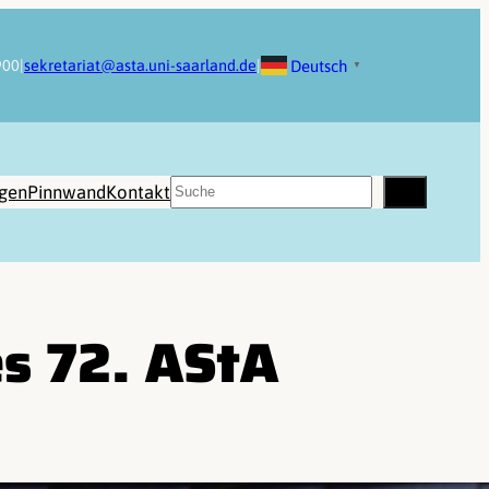
Deutsch
900
|
sekretariat@asta.uni-saarland.de
|
▼
Suchen
ngen
Pinnwand
Kontakt
es 72. AStA