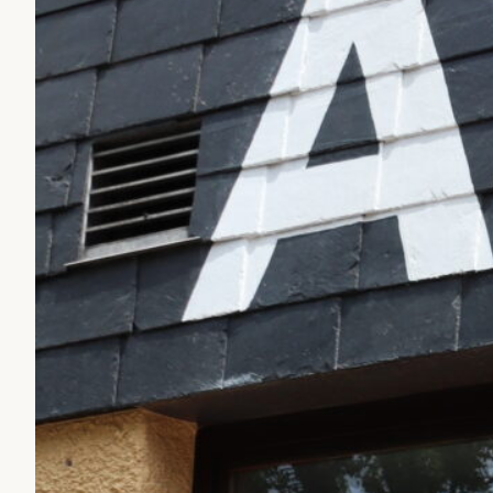
eine Koalitionsv
Dennoch beteilig
David Wagner. A
wurden aufgrund
Inhaltlich möcht
Verbesserung de
die finanzielle 
Bedeutung: Durc
Marke von 400 Eu
Der alte und ne
„Den Studierend
mit einem Ausbl
Probleme anzuge