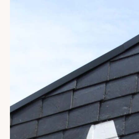
Studieren
Arbeit für
In seiner konsti
Studierendenauss
Unabhängige) und
innehatten.
Der neue AStA Vor
der Grünen Hochs
stellvertretende
Studierendenparl
Demokratischer S