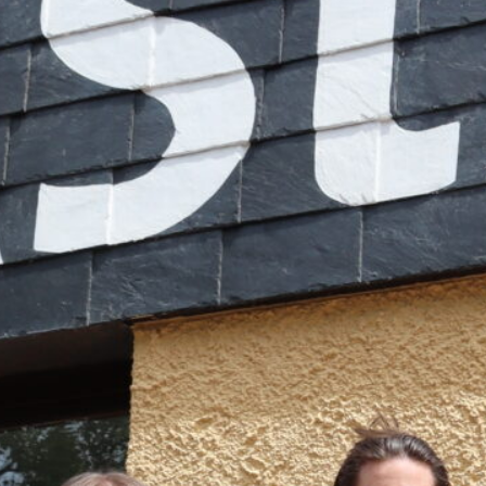
ereinbarung erzielt werden, die von allen beteiligten Hochs
t sich die Linke Liste im Rahmen des AStA durch Stellen eines
uch mit dem SDS konnten die Gespräche nicht erfolgreich ab
 mangelnden Interesses seitens des SDS beendet.
e der neue AStA die Arbeit des vergangenen Jahres fortsetzen
r Chancengleichheit für Studierende, die Stärkung des stude
Entlastung der Studierenden. Letzteres gewinnt angesichts de
h die erneute Erhöhung des Deutschlandsemestertickets hat d
ro überschritten und stellt für viele Studierende eine erhebli
ue AStA-Vorsitzende Cedric Bender betont die Bedeutung der 
en stehen schwere Zeiten bevor. Durch steigende Kosten wie 
eiben der BAFÖG-Erhöhung, drohen noch mehr Studierende in 
hen, erfordert eine breite Zusammenarbeit, nicht nur über 