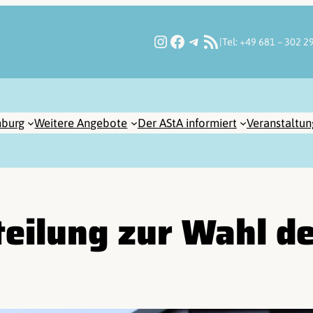
Instagram
Facebook
Telegram
RSS-Feed
|
Tel: +49 681 – 302 2
burg
Weitere Angebote
Der AStA informiert
Veranstaltu
eilung zur Wahl d