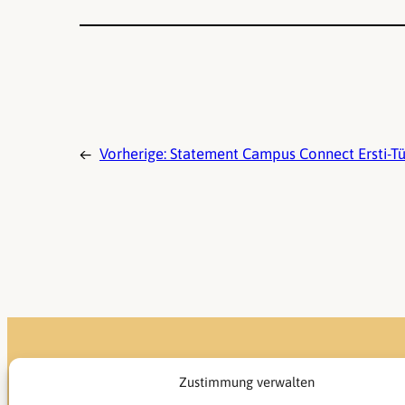
←
Vorherige:
Statement Campus Connect Ersti-T
Zustimmung verwalten
AStA der Universtät des Saarlandes