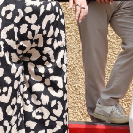
links nach rechts: Arnika Henrich (AStA Vorsitz | Aktive Ideali
iste), Hannah Wuillemet (stellv. AStA Vorsitz | Grüne Hochschul
ngige)
Ihl
g PDF
se