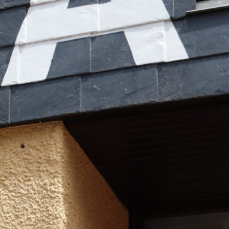
chulgruppen mitgetragen worden wäre.
 stellvertretenden Vorsitzenden mit
geschlossen werden. Die Verhandlungen
. Im Mittelpunkt stehen weiterhin die
ntischen Lebens auf dem Campus sowie
r weiter steigenden Kosten besondere
er Semesterbeitrag inzwischen die
che Belastung dar.
breiten Zusammenarbeit.
Semesterbeitrag und Mieten, kombiniert
die Armut abzurutschen. Diese
die Hochschulgruppen, sondern auch