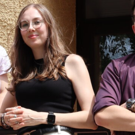
s Boot nehmen konnten, bedaure ich, ich
chschulen sich in den nächsten Monaten
rt für mich selbstverständlich der
t: Studierende brauchen bezahlbare und
en Mensakonzepten bis zur finanziellen
zung der saarländischen Hochschulen
e Interessen der Studierenden noch
erer Hochschulgruppen setzt der 72.
en aller Studierenden.