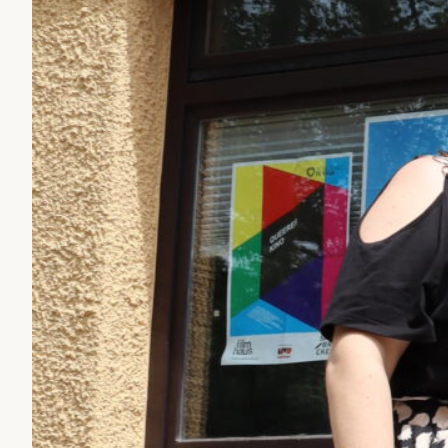
über die Hochsch
bin aber zuvers
verbessern wird.
Auch Arnika Henr
„Ich möchte Nach
ökologische Wan
gute Lebensbedi
Entlastung gibt 
stärken, damit w
wirkungsvoller v
Mit der erneute
AStA auf Kontinu