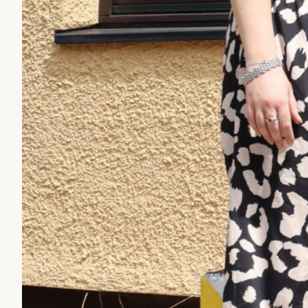
___
auf dem Bild von 
Vorsitz | Linke L
JuSoS & Unabhä
Foto: Alexander 
Pressemitteilun
Allgemein
Pres