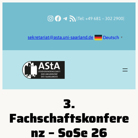
Zum
Inhalt
Instagram
Facebook
Telegram
RSS-Feed
|
Tel: +49 681 – 302 2900
|
springen
Deutsch
sekretariat@asta.uni-saarland.de
|
▼
3.
Fachschaftskonfere
nz – SoSe 26