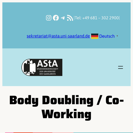
Zum
Inhalt
Instagram
Facebook
Telegram
RSS-Feed
|
Tel: +49 681 – 302 2900
|
springen
Deutsch
sekretariat@asta.uni-saarland.de
|
▼
Body Doubling / Co-
Working