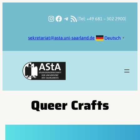
Zum
Inhalt
Instagram
Facebook
Telegram
RSS-Feed
|
Tel: +49 681 – 302 2900
|
springen
Deutsch
sekretariat@asta.uni-saarland.de
|
▼
Queer Crafts