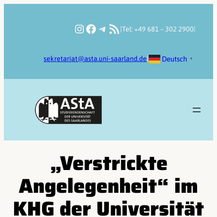
Zum
Inhalt
Instagram
Facebook
Telegram
RSS-Feed
|
Tel: +49 681 – 302 2900
|
springen
Deutsch
sekretariat@asta.uni-saarland.de
|
▼
„Verstrickte
Angelegenheit“ im
KHG der Universität