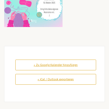
+ Zu Google Kalender hinzufügen
+ iCal / Outlook exportieren