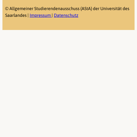
©
Allgemeiner Studierendenausschuss (AStA) der Universität des
Saarlandes |
Impressum
|
Datenschutz