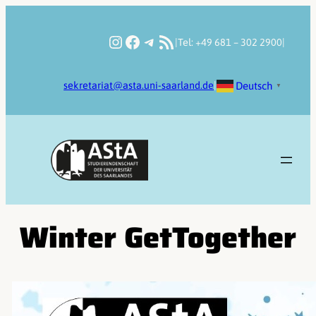
Zum
Inhalt
Instagram
Facebook
Telegram
RSS-Feed
|
Tel: +49 681 – 302 2900
|
springen
Deutsch
sekretariat@asta.uni-saarland.de
|
▼
Winter GetTogether