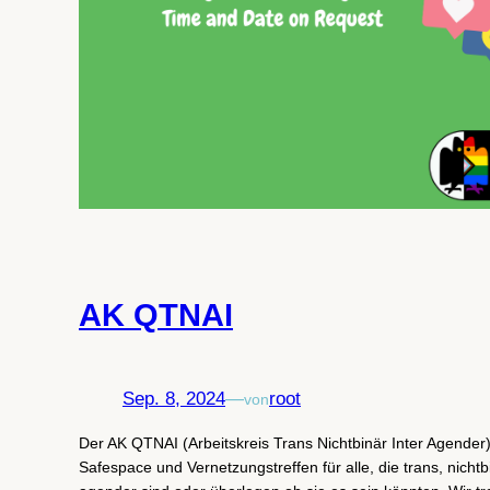
AK QTNAI
Sep. 8, 2024
—
root
von
Der AK QTNAI (Arbeitskreis Trans Nichtbinär Inter Agender) 
Safespace und Vernetzungstreffen für alle, die trans, nichtbi