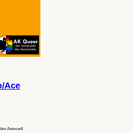
o/Ace
 des Asexuell