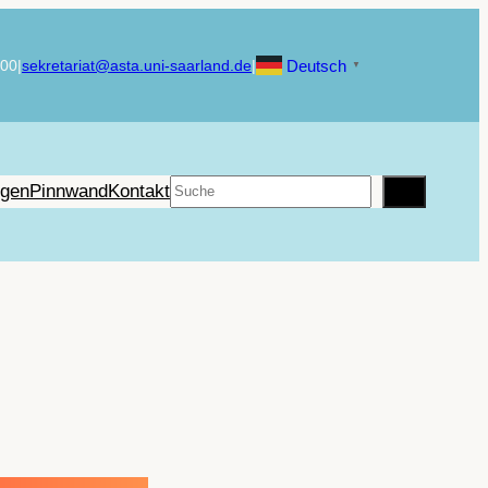
Deutsch
900
|
sekretariat@asta.uni-saarland.de
|
▼
Suchen
ngen
Pinnwand
Kontakt