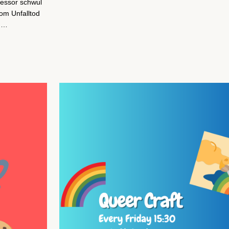
fessor schwul
vom Unfalltod
ch…