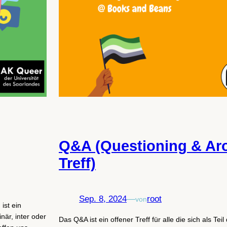
Q&A (Questioning & Ar
Treff)
Sep. 8, 2024
—
root
von
ist ein
när, inter oder
Das Q&A ist ein offener Treff für alle die sich als Teil