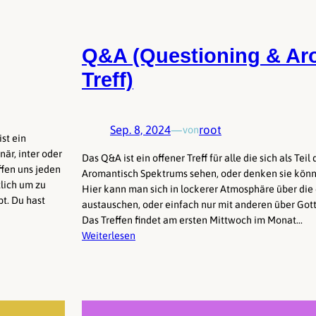
Q&A (Questioning & Ar
Treff)
Sep. 8, 2024
—
root
von
st ein
när, inter oder
Das Q&A ist ein offener Treff für alle die sich als Tei
ffen uns jeden
Aromantisch Spektrums sehen, oder denken sie könnt
tlich um zu
Hier kann man sich in lockerer Atmosphäre über di
bt. Du hast
austauschen, oder einfach nur mit anderen über Gott
Das Treffen findet am ersten Mittwoch im Monat…
Weiterlesen