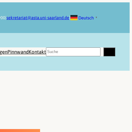
Deutsch
900
|
sekretariat@asta.uni-saarland.de
|
▼
Suchen
ngen
Pinnwand
Kontakt