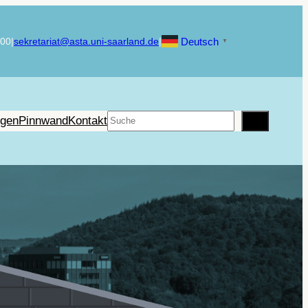
Deutsch
900
|
sekretariat@asta.uni-saarland.de
|
▼
Suchen
ngen
Pinnwand
Kontakt