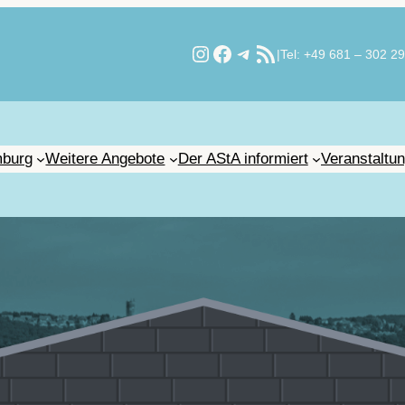
Instagram
Facebook
Telegram
RSS-Feed
|
Tel: +49 681 – 302 2
burg
Weitere Angebote
Der AStA informiert
Veranstaltu