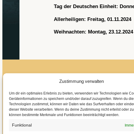
Tag der Deutschen Einheit: Donne
Allerheiligen: Freitag, 01.11.2024
Weihnachten: Montag, 23.12.2024 
Zustimmung verwalten
AStA der Universtät des Saarlandes
Um dir ein optimales Erlebnis zu bieten, verwenden wir Technologien wie C
Geräteinformationen zu speichern und/oder darauf zuzugreifen. Wenn du di
Technologien zustimmst, können wir Daten wie das Surfverhalten oder eindeu
dieser Website verarbeiten. Wenn du deine Zustimmung nicht erteilst oder zu
AStA der Universität des Saarlandes
können bestimmte Merkmale und Funktionen beeinträchtigt werden.
Campus Gebäude A5.2
Funktional
66123 Saarbrücken
Immer