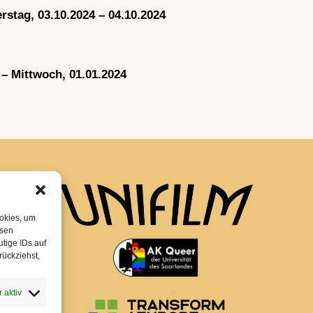
rstag, 03.10.2024 – 04.10.2024
– Mittwoch, 01.01.2024
ookies, um
esen
tige IDs auf
rückziehst,
 aktiv