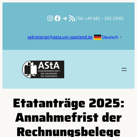
Zum
Inhalt
Instagram
Facebook
Telegram
RSS-Feed
|
Tel: +49 681 – 302 2900
|
springen
Deutsch
sekretariat@asta.uni-saarland.de
|
▼
Etatanträge 2025:
Annahmefrist der
Rechnungsbelege