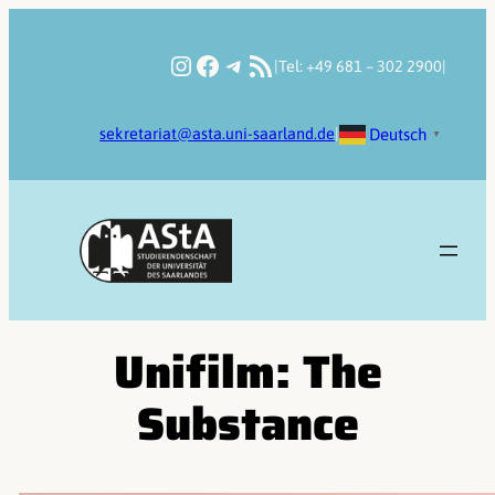
Zum
Inhalt
Instagram
Facebook
Telegram
RSS-Feed
|
Tel: +49 681 – 302 2900
|
springen
Deutsch
sekretariat@asta.uni-saarland.de
|
▼
Unifilm: The
Substance