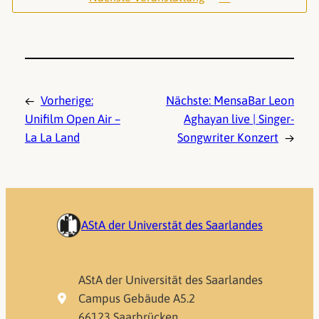
←
Vorherige:
Nächste:
MensaBar Leon
Unifilm Open Air –
Aghayan live | Singer-
La La Land
Songwriter Konzert
→
AStA der Universtät des Saarlandes
AStA der Universität des Saarlandes
Campus Gebäude A5.2
66123 Saarbrücken