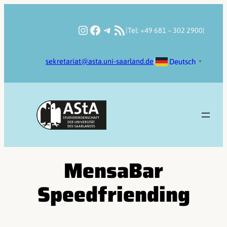
Zum
Inhalt
Instagram
Facebook
Telegram
RSS-Feed
|
Tel: +49 681 – 302 2900
|
springen
Deutsch
sekretariat@asta.uni-saarland.de
|
▼
MensaBar
Speedfriending