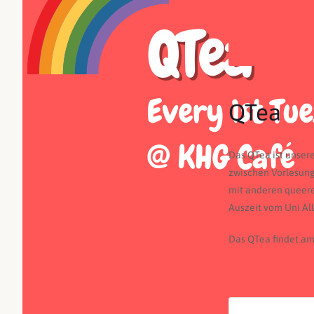
QTea
Das QTea ist unse
zwischen Vorlesun
mit anderen queere
Auszeit vom Uni All
Das QTea findet a