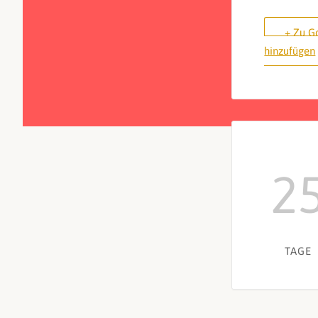
+ Zu G
hinzufügen
2
TAGE