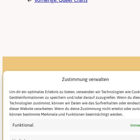
←
Vorherige:
Queer Crafts
Zustimmung verwalten
AStA der Universtät des Saarlandes
Um dir ein optimales Erlebnis zu bieten, verwenden wir Technologien wie Cook
Geräteinformationen zu speichern und/oder darauf zuzugreifen. Wenn du dies
Technologien zustimmst, können wir Daten wie das Surfverhalten oder eindeuti
dieser Website verarbeiten. Wenn du deine Zustimmung nicht erteilst oder zurü
AStA der Universität des Saarlandes
können bestimmte Merkmale und Funktionen beeinträchtigt werden.
Campus Gebäude A5.2
Funktional
66123 Saarbrücken
Immer
+49 681 302 2900