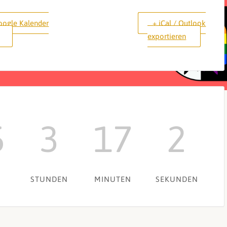
oogle Kalender
+ iCal / Outlook
exportieren
5
3
17
1
STUNDEN
MINUTEN
SEKUNDE