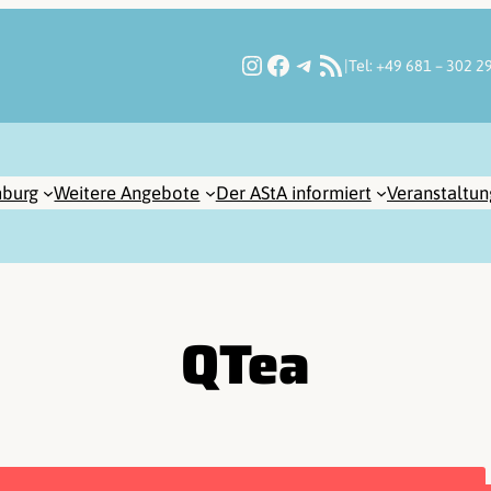
Instagram
Facebook
Telegram
RSS-Feed
|
Tel: +49 681 – 302 2
burg
Weitere Angebote
Der AStA informiert
Veranstaltu
QTea