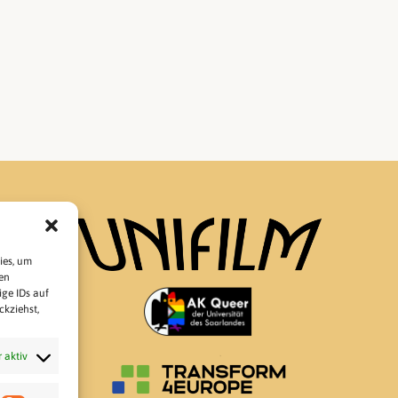
ies, um
en
ge IDs auf
ckziehst,
 aktiv