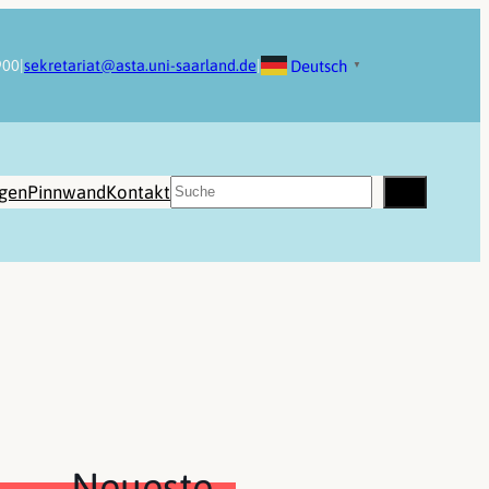
Deutsch
900
|
sekretariat@asta.uni-saarland.de
|
▼
Suchen
ngen
Pinnwand
Kontakt
Neueste