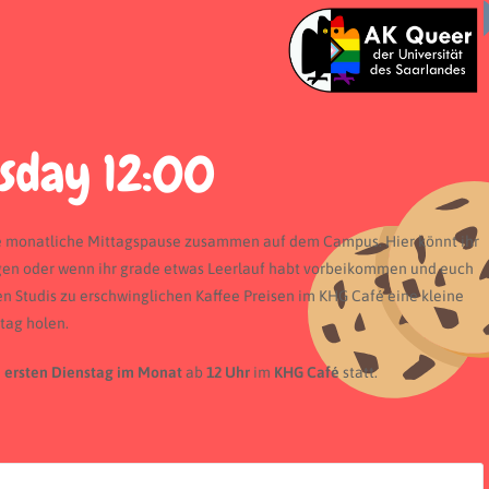
re monatliche Mittagspause zusammen auf dem Campus. Hier könnt ihr
gen oder wenn ihr grade etwas Leerlauf habt vorbeikommen und euch
n Studis zu erschwinglichen Kaffee Preisen im KHG Café eine kleine
tag holen.
m
ersten Dienstag im Monat
ab
12 Uhr
im
KHG Café
statt.