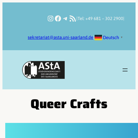
Zum
Inhalt
Instagram
Facebook
Telegram
RSS-Feed
|
Tel: +49 681 – 302 2900
|
springen
Deutsch
sekretariat@asta.uni-saarland.de
|
▼
Queer Crafts