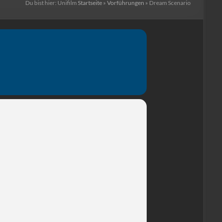
Du bist hier:
Unifilm
Startseite
»
Vorführungen
»
Dream Scenario