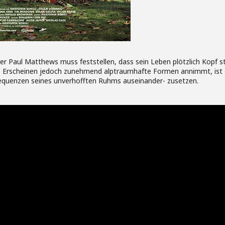
r Paul Matthews muss feststellen, dass sein Leben plötzlich Kopf s
es Erscheinen jedoch zunehmend alptraumhafte Formen annimmt, ist
equenzen seines unverhofften Ruhms auseinander- zusetzen.